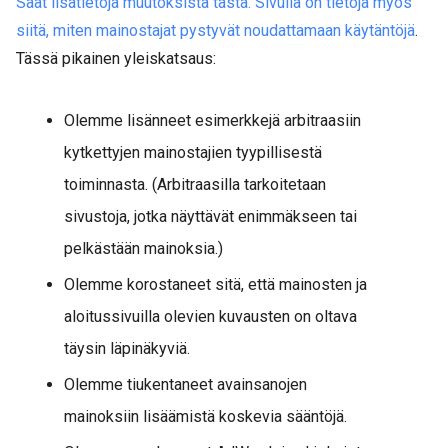
Saat lisätietoja muutoksista tästä. Sivulla on tietoja myös
siitä, miten mainostajat pystyvät noudattamaan käytäntöjä
.
Tässä pikainen yleiskatsaus:
Olemme lisänneet esimerkkejä arbitraasiin
kytkettyjen mainostajien tyypillisestä
toiminnasta. (Arbitraasilla tarkoitetaan
sivustoja, jotka näyttävät enimmäkseen tai
pelkästään mainoksia.)
Olemme korostaneet sitä, että mainosten ja
aloitussivuilla olevien kuvausten on oltava
täysin läpinäkyviä.
Olemme tiukentaneet avainsanojen
mainoksiin lisäämistä koskevia sääntöjä.