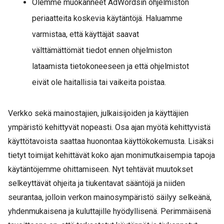
Olemme muokanneet AdWordsin ohjelmiston
periaatteita koskevia käytäntöjä. Haluamme
varmistaa, että käyttäjät saavat
välttämättömät tiedot ennen ohjelmiston
lataamista tietokoneeseen ja että ohjelmistot
eivät ole haitallisia tai vaikeita poistaa.
Verkko sekä mainostajien, julkaisijoiden ja käyttäjien
ympäristö kehittyvät nopeasti. Osa ajan myötä kehittyvistä
käyttötavoista saattaa huonontaa käyttökokemusta. Lisäksi
tietyt toimijat kehittävät koko ajan monimutkaisempia tapoja
käytäntöjemme ohittamiseen. Nyt tehtävät muutokset
selkeyttävät ohjeita ja tiukentavat sääntöjä ja niiden
seurantaa, jolloin verkon mainosympäristö säilyy selkeänä,
yhdenmukaisena ja kuluttajille hyödyllisenä. Perimmäisenä