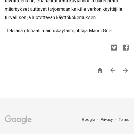
tavoitteena on, että tarkastetut käytännöt ja tiukennetut
määräykset auttavat tarjoamaan kaikille verkon käyttäjille
turvallisen ja luotettavan käyttökokemuksen.
Tekijänä globaali mainoskäytäntöjohtaja Mansi Goel



Google
Privacy
Terms