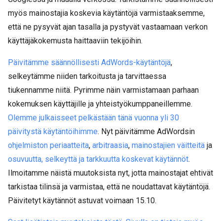
myös mainostajia koskevia käytäntöjä varmistaaksemme,
että ne pysyvät ajan tasalla ja pystyvät vastaamaan verkon
käyttäjäkokemusta haittaaviin tekijöihin.
Päivitämme säännöllisesti AdWords-käytäntöjä
,
selkeytämme niiden tarkoitusta ja tarvittaessa
tiukennamme niitä. Pyrimme näin varmistamaan parhaan
kokemuksen käyttäjille ja yhteistyökumppaneillemme.
Olemme julkaisseet pelkästään tänä vuonna yli 30
päivitystä käytäntöihimme
. Nyt päivitämme AdWordsin
ohjelmiston periaatteita
,
arbitraasia
,
mainostajien väitteitä
ja
osuvuutta, selkeyttä ja tarkkuutta koskevat käytännöt
.
Ilmoitamme näistä muutoksista nyt, jotta mainostajat ehtivät
tarkistaa tilinsä ja varmistaa, että ne noudattavat käytäntöjä.
Päivitetyt käytännöt astuvat voimaan 15.10.