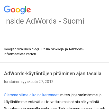
Inside AdWords - Suomi
Googlen virallinen blogi uutisia, vinkkejä, ja AdWords-
informaatiota varten
AdWords-käytäntöjen pitäminen ajan tasalla
torstaina, syyskuuta 27, 2012
Olemme viime aikoina kertoneet
, miten järjestelmämme ja
käytäntömme estävät ei-toivottuja mainoksia näkymästä
Googlessa ja muualla verkossa. Tarkistamme säännöllisesti