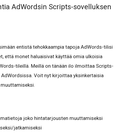
ntia AdWordsin Scripts-sovelluksen
ksimään entistä tehokkaampia tapoja AdWords-tilisi
t, että monet haluaisivat käyttää omia ulkoisia
ds-tileillä. Meillä on tänään ilo ilmoittaa Scripts-
 AdWordsissa. Voit nyt kirjoittaa yksinkertaisia
i muuttamiseksi.
umatietoja joko hintatarjousten muuttamiseksi
iseksi/jatkamiseksi