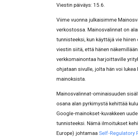
Viestin päiväys: 15.6.
Viime vuonna julkaisimme Mainosva
verkostossa. Mainosvalinnat on alan
tunnisteeksi, kun käyttäjä vie hiire
viestin siitä, että hänen näkemillää
verkkomainontaa harjoittaville yrityk
ohjataan sivulle, jolta hän voi luk
mainoksista.
Mainosvalinnat-ominaisuuden sisäl
osana alan pyrkimystä kehittää kulu
Google-mainokset-kuvakkeen uudeks
tunnisteeksi. Nämä ilmoitukset kehi
Europe) johtamaa
Self-Regulatory 