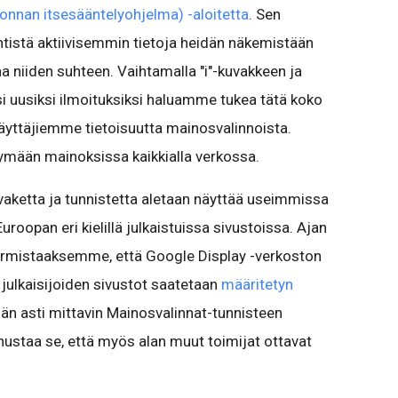
nnan itsesääntelyohjelma) -aloitetta
. Sen
entistä aktiivisemmin tietoja heidän näkemistään
a niiden suhteen. Vaihtamalla "i"-kuvakkeen ja
 uusiksi ilmoituksiksi haluamme tukea tätä koko
 käyttäjiemme tietoisuutta mainosvalinnoista.
ymään mainoksissa kaikkialla verkossa.
aketta ja tunnistetta aletaan näyttää useimmissa
opan eri kielillä julkaistuissa sivustoissa. Ajan
armistaaksemme, että Google Display -verkoston
at julkaisijoiden sivustot saatetaan
määritetyn
än asti mittavin Mainosvalinnat-tunnisteen
nustaa se, että myös alan muut toimijat ottavat