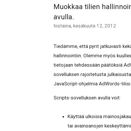
Muokkaa tilien hallinnoi
avulla.
tiistaina, kesäkuuta 12, 2012
Tiedämme, että pyrit jatkuvasti ke
hallinnointiin. Olemme myös kuullee
tietojaan tehdessään päätöksiä AdWor
sovelluksen rajoitetusta julkaisusta
JavaScript-ohjelmia AdWords-tilis
Scripts-sovelluksen avulla voit:
Käyttää ulkoisia mainosjaka
tai avainsanojen keskeyttäm