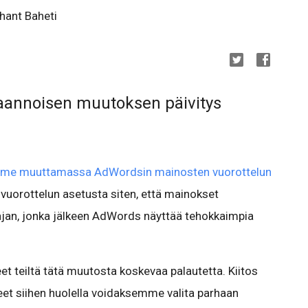
hant Baheti
aannoisen muutoksen päivitys
emme muuttamassa AdWordsin mainosten vuorottelun
vuorottelun asetusta siten, että mainokset
 ajan, jonka jälkeen AdWords näyttää tehokkaimpia
 teiltä tätä muutosta koskevaa palautetta. Kiitos
et siihen huolella voidaksemme valita parhaan