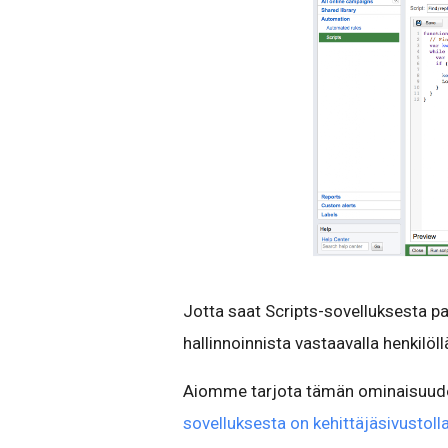
Jotta saat Scripts-sovelluksesta par
hallinnoinnista vastaavalla henkilöl
Aiomme tarjota tämän ominaisuuden 
sovelluksesta on kehittäjäsivusto