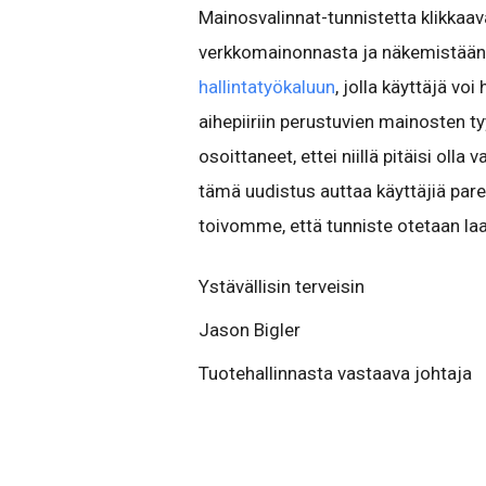
Mainosvalinnat-tunnistetta klikkaava 
verkkomainonnasta ja näkemistään m
hallintatyökaluun
, jolla käyttäjä v
aihepiiriin perustuvien mainosten t
osoittaneet, ettei niillä pitäisi ol
tämä uudistus auttaa käyttäjiä p
toivomme, että tunniste otetaan laa
Ystävällisin terveisin
Jason Bigler
Tuotehallinnasta vastaava johtaja