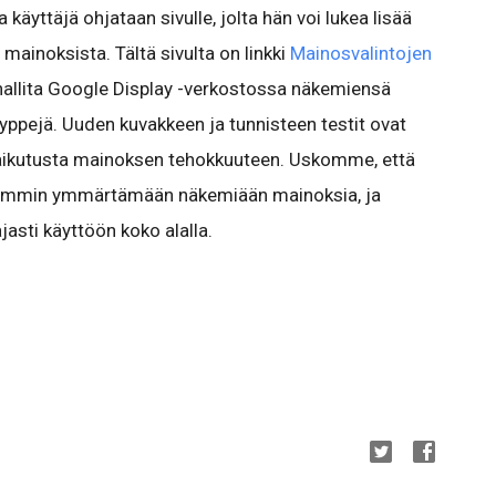
käyttäjä ohjataan sivulle, jolta hän voi lukea lisää
ainoksista. Tältä sivulta on linkki
Mainosvalintojen
oi hallita Google Display -verkostossa näkemiensä
yyppejä. Uuden kuvakkeen ja tunnisteen testit ovat
la vaikutusta mainoksen tehokkuuteen. Uskomme, että
aremmin ymmärtämään näkemiään mainoksia, ja
jasti käyttöön koko alalla.