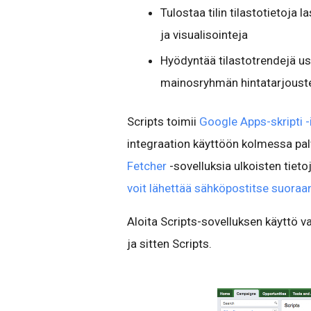
Tulostaa tilin tilastotietoja 
ja visualisointeja
Hyödyntää tilastotrendejä use
mainosryhmän hintatarjoust
Scripts toimii
Google Apps-skripti -
integraation käyttöön kolmessa pal
Fetcher
-sovelluksia ulkoisten tietoj
voit lähettää sähköpostitse suoraan
Aloita Scripts-sovelluksen käyttö 
ja sitten Scripts.