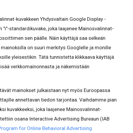
linnat-kuvakkeen Yhdysvaltain Google Display -
 "i"-standardikuvake, joka laajenee Mainosvalinnat-
n osoittimen sen päälle. Näin käyttäjä saa selkeän
n mainoksilla on suuri merkitys Googlelle ja monille
sille yleisestikin. Tätä tunnistetta klikkaava käyttäjä
ea lisää verkkomainonnasta ja näkemistään
tävät mainokset julkaistaan nyt myös Euroopassa
ttajille annettavan tiedon tarjontaa. Vaihdamme pian
i kuvakkeeksi, joka laajenee Mainosvalinnat-
tettiin osana Interactive Advertising Bureaun (IAB
Program for Online Behavioral Advertising