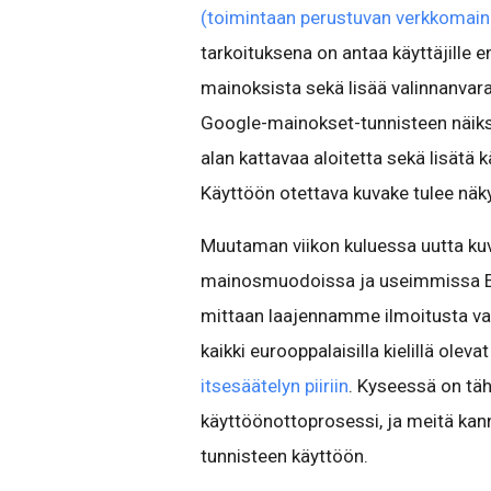
(toimintaan perustuvan verkkomaino
tarkoituksena on antaa käyttäjille 
mainoksista sekä lisää valinnanvara
Google-mainokset-tunnisteen näiksi
alan kattavaa aloitetta sekä lisätä
Käyttöön otettava kuvake tulee näk
Muutaman viikon kuluessa uutta kuv
mainosmuodoissa ja useimmissa Euro
mittaan laajennamme ilmoitusta v
kaikki eurooppalaisilla kielillä olev
itsesäätelyn piiriin
. Kyseessä on täh
käyttöönottoprosessi, ja meitä kan
tunnisteen käyttöön.