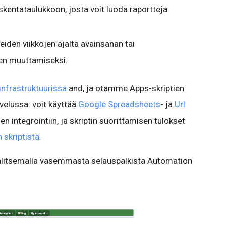
laskentataulukkoon, josta voit luoda raportteja
iden viikkojen ajalta avainsanan tai
en muuttamiseksi.
infrastruktuurissa
and, ja otamme Apps-skriptien
velussa: voit käyttää
Google Spreadsheets
- ja
Url
en integrointiin, ja skriptin suorittamisen tulokset
 skriptistä
.
valitsemalla vasemmasta selauspalkista Automation