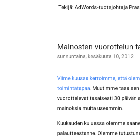
Tekijä: AdWords-tuotejohtaja Pras
Mainosten vuorottelun t
sunnuntaina, kesäkuuta 10, 2012
Viime kuussa kerroimme, että ol
toimintatapaa
. Muutimme tasaisen 
vuorottelevat tasaisesti 30 päivän
mainoksia muita useammin.
Kuukauden kuluessa olemme saaneet
palautteestanne. Olemme tutustune