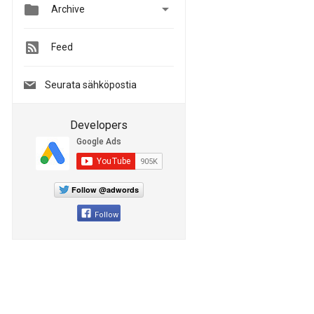


Archive
Feed
Seurata sähköpostia
Developers
Follow @adwords
Follow