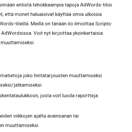
ksimään entistä tehokkaampia tapoja AdWords-tilisi
t, että monet haluaisivat käyttää omia ulkoisia
ds-tileillä. Meillä on tänään ilo ilmoittaa Scripts-
 AdWordsissa. Voit nyt kirjoittaa yksinkertaisia
i muuttamiseksi.
umatietoja joko hintatarjousten muuttamiseksi
iseksi/jatkamiseksi
laskentataulukkoon, josta voit luoda raportteja
iden viikkojen ajalta avainsanan tai
en muuttamiseksi.