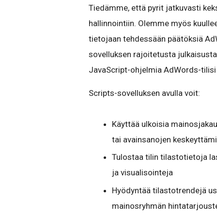
Tiedämme, että pyrit jatkuvasti ke
hallinnointiin. Olemme myös kuullee
tietojaan tehdessään päätöksiä AdWor
sovelluksen rajoitetusta julkaisusta
JavaScript-ohjelmia AdWords-tilis
Scripts-sovelluksen avulla voit:
Käyttää ulkoisia mainosjaka
tai avainsanojen keskeyttäm
Tulostaa tilin tilastotietoja 
ja visualisointeja
Hyödyntää tilastotrendejä use
mainosryhmän hintatarjoust