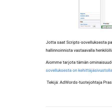
Jotta saat Scripts-sovelluksesta par
hallinnoinnista vastaavalla henkilöl
Aiomme tarjota tämän ominaisuuden 
sovelluksesta on kehittäjäsivusto
Tekijä: AdWords-tuotejohtaja Pras