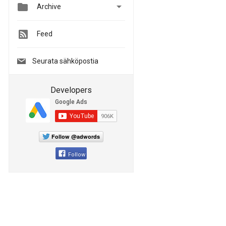


Archive
Feed
Seurata sähköpostia
Developers
Follow @adwords
Follow