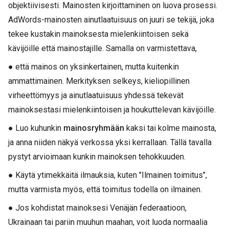
objektiivisesti. Mainosten kirjoittaminen on luova prosessi.
AdWords-mainosten ainutlaatuisuus on juuri se tekijä, joka
tekee kustakin mainoksesta mielenkiintoisen sekä
kävijöille että mainostajille. Samalla on varmistettava,
● että mainos on yksinkertainen, mutta kuitenkin
ammattimainen. Merkityksen selkeys, kieliopillinen
virheettömyys ja ainutlaatuisuus yhdessä tekevät
mainoksestasi mielenkiintoisen ja houkuttelevan kävijöille.
● Luo kuhunkin
mainosryhmään
kaksi tai kolme mainosta,
ja anna niiden näkyä verkossa yksi kerrallaan. Tällä tavalla
pystyt arvioimaan kunkin mainoksen tehokkuuden.
● Käytä ytimekkäitä ilmauksia, kuten "Ilmainen toimitus",
mutta varmista myös, että toimitus todella on ilmainen.
● Jos kohdistat mainoksesi Venäjän federaatioon,
Ukrainaan tai pariin muuhun maahan, voit luoda normaalia