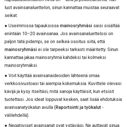
luot avainsanaluettelon, sinun kannattaa muistaa seuraavat
seikat:
● Useimmissa tapauksissa
mainosryhmäsi
saisi sisältää
enintään 10–20 avainsanaa. Jos avainsanaluettelosi on
paljon tätä pidempi, se on selkeä osoitus siitä, että
mainosryhmäsi
ei ole tarpeeksi tarkasti määritetty. Sinun
kannattaa jakaa mainosryhmä kahdeksi tai kolmeksi
mainosryhmäksi.
● Voit käyttää avainsanaideoiden lähteenä omaa
verkkosivustoasi tai aiempia kokemuksia. Kuvittele olevasi
kävijä ja kysy itseltäsi, mitä sanoja käyttäisit, kun etsisit
tuotettasi. Jos ideat loppuvat kesken, saat lisää ehdotuksia
avainsanatyökalun avulla (
Raportointi ja työkalut
-
välilehdellä).
● Negatiiviset avainsanat ovat ystäviäsi. Ne auttavat sinua