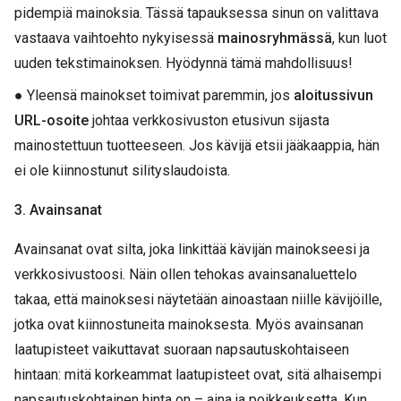
pidempiä mainoksia. Tässä tapauksessa sinun on valittava
vastaava vaihtoehto nykyisessä
mainosryhmässä
, kun luot
uuden tekstimainoksen. Hyödynnä tämä mahdollisuus!
● Yleensä mainokset toimivat paremmin, jos
aloitussivun
URL-osoite
johtaa verkkosivuston etusivun sijasta
mainostettuun tuotteeseen. Jos kävijä etsii jääkaappia, hän
ei ole kiinnostunut silityslaudoista.
3. Avainsanat
Avainsanat ovat silta, joka linkittää kävijän mainokseesi ja
verkkosivustoosi. Näin ollen tehokas avainsanaluettelo
takaa, että mainoksesi näytetään ainoastaan niille kävijöille,
jotka ovat kiinnostuneita mainoksesta. Myös avainsanan
laatupisteet vaikuttavat suoraan napsautuskohtaiseen
hintaan: mitä korkeammat laatupisteet ovat, sitä alhaisempi
napsautuskohtainen hinta on – aina ja poikkeuksetta. Kun