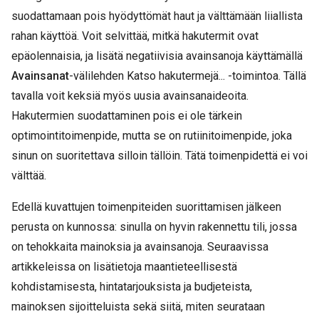
suodattamaan pois hyödyttömät haut ja välttämään liiallista
rahan käyttöä. Voit selvittää, mitkä hakutermit ovat
epäolennaisia, ja lisätä negatiivisia avainsanoja käyttämällä
Avainsanat
-välilehden Katso hakutermejä... -toimintoa. Tällä
tavalla voit keksiä myös uusia avainsanaideoita.
Hakutermien suodattaminen pois ei ole tärkein
optimointitoimenpide, mutta se on rutiinitoimenpide, joka
sinun on suoritettava silloin tällöin. Tätä toimenpidettä ei voi
välttää.
Edellä kuvattujen toimenpiteiden suorittamisen jälkeen
perusta on kunnossa: sinulla on hyvin rakennettu tili, jossa
on tehokkaita mainoksia ja avainsanoja. Seuraavissa
artikkeleissa on lisätietoja maantieteellisestä
kohdistamisesta, hintatarjouksista ja budjeteista,
mainoksen sijoitteluista sekä siitä, miten seurataan