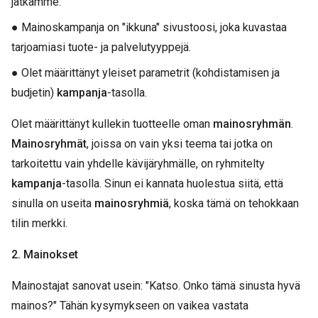
jatkamme:
● Mainoskampanja on "ikkuna" sivustoosi, joka kuvastaa
tarjoamiasi tuote- ja palvelutyyppejä.
● Olet määrittänyt yleiset parametrit (kohdistamisen ja
budjetin)
kampanja
-tasolla.
Olet määrittänyt kullekin tuotteelle oman
mainosryhmän
.
Mainosryhmät
, joissa on vain yksi teema tai jotka on
tarkoitettu vain yhdelle kävijäryhmälle, on ryhmitelty
kampanja
-tasolla. Sinun ei kannata huolestua siitä, että
sinulla on useita
mainosryhmiä
, koska tämä on tehokkaan
tilin merkki.
2. Mainokset
Mainostajat sanovat usein: "Katso. Onko tämä sinusta hyvä
mainos?" Tähän kysymykseen on vaikea vastata