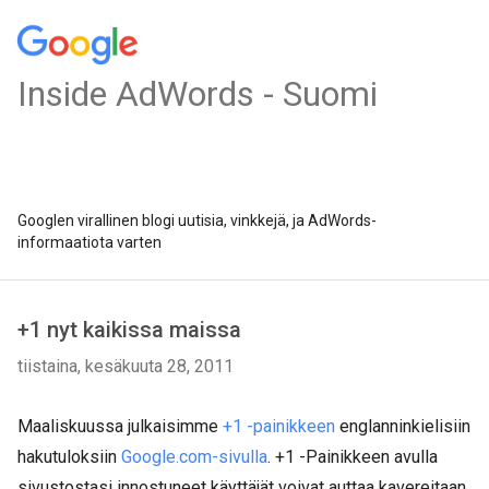
Inside AdWords - Suomi
Googlen virallinen blogi uutisia, vinkkejä, ja AdWords-
informaatiota varten
+1 nyt kaikissa maissa
tiistaina, kesäkuuta 28, 2011
Maaliskuussa julkaisimme
+1 -painikkeen
englanninkielisiin
hakutuloksiin
Google.com-sivulla
. +1 -Painikkeen avulla
sivustostasi innostuneet käyttäjät voivat auttaa kavereitaan