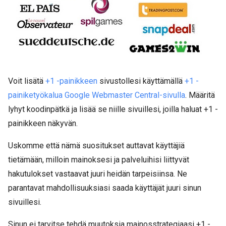
Voit lisätä
+1 -painikkeen
sivustollesi käyttämällä
+1 -
painiketyökalua Google Webmaster Central-sivulla
. Määritä
lyhyt koodinpätkä ja lisää se niille sivuillesi, joilla haluat +1 -
painikkeen näkyvän.
Uskomme että nämä suositukset auttavat käyttäjiä
tietämään, milloin mainoksesi ja palveluihisi liittyvät
hakutulokset vastaavat juuri heidän tarpeisiinsa. Ne
parantavat mahdollisuuksiasi saada käyttäjät juuri sinun
sivuillesi.
Sinun ei tarvitse tehdä muutoksia mainosstrategiaasi +1 -