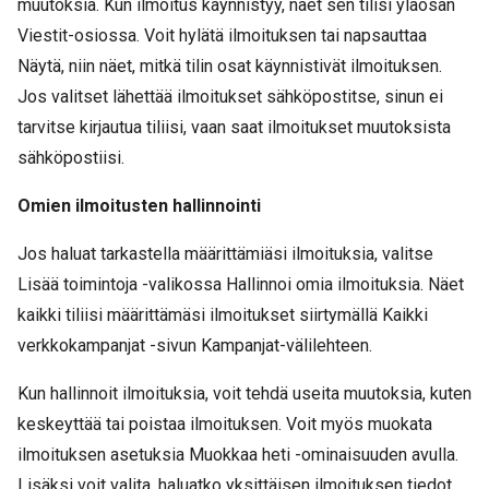
muutoksia. Kun ilmoitus käynnistyy, näet sen tilisi yläosan
Viestit-osiossa. Voit hylätä ilmoituksen tai napsauttaa
Näytä, niin näet, mitkä tilin osat käynnistivät ilmoituksen.
Jos valitset lähettää ilmoitukset sähköpostitse, sinun ei
tarvitse kirjautua tiliisi, vaan saat ilmoitukset muutoksista
sähköpostiisi.
Omien ilmoitusten hallinnointi
Jos haluat tarkastella määrittämiäsi ilmoituksia, valitse
Lisää toimintoja -valikossa Hallinnoi omia ilmoituksia. Näet
kaikki tiliisi määrittämäsi ilmoitukset siirtymällä Kaikki
verkkokampanjat -sivun Kampanjat-välilehteen.
Kun hallinnoit ilmoituksia, voit tehdä useita muutoksia, kuten
keskeyttää tai poistaa ilmoituksen. Voit myös muokata
ilmoituksen asetuksia Muokkaa heti -ominaisuuden avulla.
Lisäksi voit valita, haluatko yksittäisen ilmoituksen tiedot