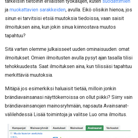
tärkeisiin tietoihin erilaisten työkalujen, kuten
suodattimien
ja
muokattavien sarakkeiden
, avulla. Eikö olisikin hienoa, jos
sinun ei tarvitsisi etsiä muutoksia tiedoissa, vaan saisit
ilmoituksen aina, kun jokin sinua kiinnostava muutos
tapahtuu?
Sitä varten olemme julkaisseet uuden ominaisuuden: omat
ilmoitukset. Omien ilmoitusten avulla pysyt ajan tasalla tilisi
tehokkuudesta. Saat ilmoituksen aina, kun tilissäsi tapahtuu
merkittäviä muutoksia.
Mitäpä jos esimerkiksi haluaisit tietää, milloin jonkin
brändiavainsanasi näyttökerroissa on ollut piikki? Siirry vain
brändiavainsanojen mainosryhmään, napsauta Avainsanat-
välilehdessä Lisää toimintoja ja valitse Luo oma ilmoitus.