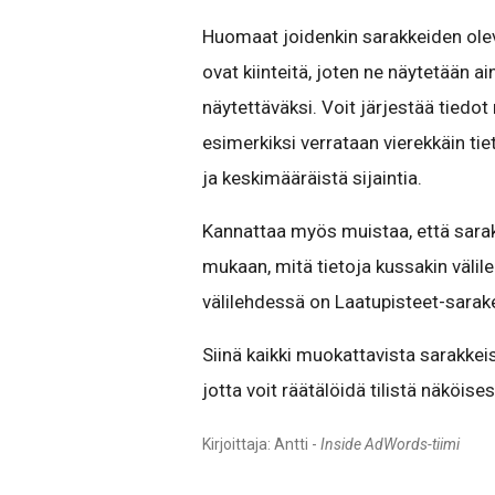
Huomaat joidenkin sarakkeiden olev
ovat kiinteitä, joten ne näytetään ai
näytettäväksi. Voit järjestää tiedot
esimerkiksi verrataan vierekkäin ti
ja keskimääräistä sijaintia.
Kannattaa myös muistaa, että sarakk
mukaan, mitä tietoja kussakin välil
välilehdessä on Laatupisteet-sarak
Siinä kaikki muokattavista sarakkeis
jotta voit räätälöidä tilistä näköise
Kirjoittaja: Antti -
Inside AdWords-tiimi