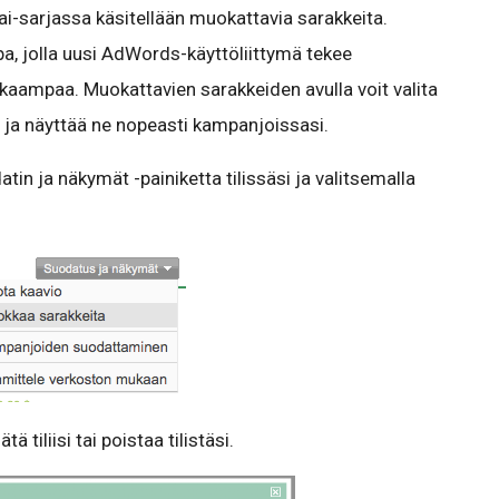
i-sarjassa käsitellään muokattavia sarakkeita.
a, jolla uusi AdWords-käyttöliittymä tekee
kaampaa. Muokattavien sarakkeiden avulla voit valita
t ja näyttää ne nopeasti kampanjoissasi.
in ja näkymät -painiketta tilissäsi ja valitsemalla
tä tiliisi tai poistaa tilistäsi.