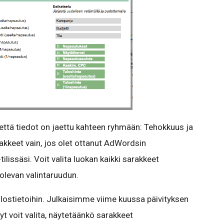
ttä tiedot on jaettu kahteen ryhmään: Tehokkuus ja
rakkeet vain, jos olet ottanut AdWordsin
issäsi. Voit valita luokan kaikki sarakkeet
olevan valintaruudun.
tulostietoihin. Julkaisimme viime kuussa päivityksen
yt voit valita, näytetäänkö sarakkeet