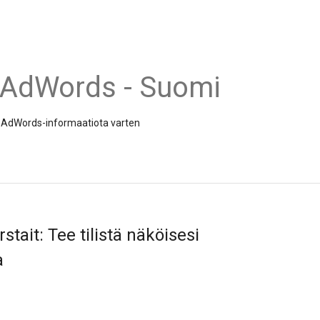
 AdWords - Suomi
 ja AdWords-informaatiota varten
stait: Tee tilistä näköisesi
a