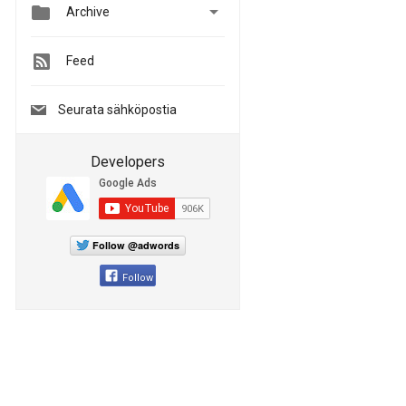


Archive
Feed
Seurata sähköpostia
Developers
Follow @adwords
Follow