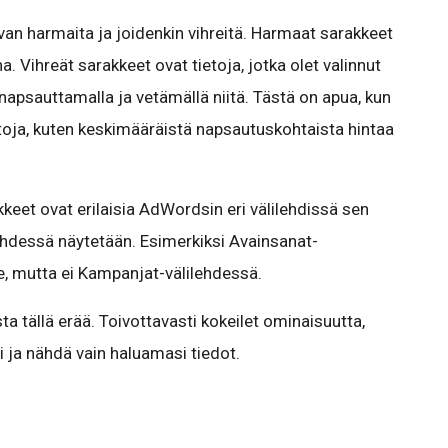
an harmaita ja joidenkin vihreitä. Harmaat sarakkeet
na. Vihreät sarakkeet ovat tietoja, jotka olet valinnut
 napsauttamalla ja vetämällä niitä. Tästä on apua, kun
etoja, kuten keskimääräistä napsautuskohtaista hintaa
eet ovat erilaisia AdWordsin eri välilehdissä sen
ehdessä näytetään. Esimerkiksi Avainsanat-
e, mutta ei Kampanjat-välilehdessä.
ta tällä erää. Toivottavasti kokeilet ominaisuutta,
si ja nähdä vain haluamasi tiedot.