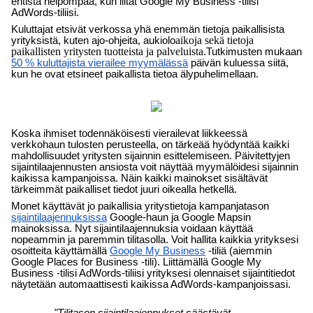
entistä helpompaa, kun liität Google My Business -tilisi 
AdWords-tiliisi.
Kuluttajat etsivät verkossa yhä enemmän tietoja paikallisista 
yrityksistä, kuten ajo-ohjeita, aukiolo
aikoja sekä tietoja 
paikallisten yritysten tuotteista ja palveluista.
Tutkimusten mukaan 
50 % kuluttajista vierailee myymälässä
 päivän kuluessa siitä, 
kun he ovat etsineet paikallista tietoa älypuhelimellaan.
Koska ihmiset todennäköisesti vierailevat liikkeessä 
verkkohaun tulosten perusteella, on tärkeää hyödyntää kaikki 
mahdollisuudet yritysten sijainnin esittelemiseen. Päivitettyjen 
sijaintilaajennusten ansiosta voit näyttää myymälöidesi sijainnin 
kaikissa kampanjoissa. Näin kaikki mainokset sisältävät 
tärkeimmät paikalliset tiedot juuri oikealla hetkellä.
Monet käyttävät jo paikallisia yritystietoja kampanjatason 
sijaintilaajennuksissa
 Google-haun ja Google Mapsin 
mainoksissa. Nyt sijaintilaajennuksia voidaan käyttää 
nopeammin ja paremmin tilitasolla. Voit hallita kaikkia yrityksesi 
osoitteita käyttämällä 
Google My Business
 -tiliä (aiemmin 
Google Places for Business -tili). Liittämällä Google My 
Business -tilisi AdWords-tiliisi yrityksesi olennaiset sijaintitiedot 
näytetään automaattisesti kaikissa AdWords-kampanjoissasi.
"Tilitason sijaintilaajennukset säästävät 