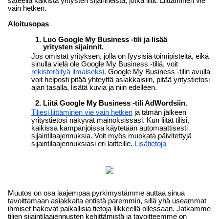
säteellä kaikista yritysten sijainneista, jotka liitit. Liittäminen vie 
vain hetken.
Aloitusopas
Luo Google My Business -tili ja lisää 
yritysten sijainnit.
Jos omistat yrityksen, jolla on fyysisiä toimipisteitä, eikä 
sinulla vielä ole Google My Business -tiliä, voit 
rekisteröityä ilmaiseksi
. Google My Business -tilin avulla 
voit helposti pitää yhteyttä asiakkaisiin, pitää yritystietosi 
ajan tasalla, lisätä kuvia ja niin edelleen.
Liitä Google My Business -tili AdWordsiin.
Tiliesi liittäminen vie vain hetken
 ja tämän jälkeen 
yritystietosi näkyvät mainoksissasi. Kun liität tilisi, 
kaikissa kampanjoissa käytetään automaattisesti 
sijaintilaajennuksia. Voit myös muokata päivitettyjä 
sijaintilaajennuksiasi eri laitteille. 
Lisätietoja
Muutos on osa laajempaa pyrkimystämme auttaa sinua 
tavoittamaan asiakkaita entistä paremmin, sillä yhä useammat 
ihmiset hakevat paikallisia tietoja liikkeellä ollessaan. Jatkamme 
tilien sijaintilaajennusten kehittämistä ja tavoitteemme on 