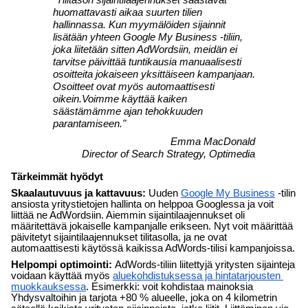
huomattavasti aikaa suurten tilien 
hallinnassa. Kun myymälöiden sijainnit 
lisätään yhteen Google My Business -tiliin, 
joka liitetään sitten AdWordsiin, meidän ei 
tarvitse päivittää tuntikausia manuaalisesti 
osoitteita jokaiseen yksittäiseen kampanjaan. 
Osoitteet ovat myös automaattisesti 
oikein.Voimme käyttää kaiken 
säästämämme ajan tehokkuuden 
parantamiseen."
Emma MacDonald
Director of Search Strategy, Optimedia
Tärkeimmät hyödyt
Skaalautuvuus ja kattavuus:
 Uuden 
Google My Business
 -tilin 
ansiosta yritystietojen hallinta on helppoa Googlessa ja voit 
liittää ne AdWordsiin. Aiemmin sijaintilaajennukset oli 
määritettävä jokaiselle kampanjalle erikseen. Nyt voit määrittää 
päivitetyt sijaintilaajennukset tilitasolla, ja ne ovat 
automaattisesti käytössä kaikissa AdWords-tilisi kampanjoissa.
Helpompi optimointi: 
AdWords-tiliin liitettyjä yritysten sijainteja 
voidaan käyttää myös 
aluekohdistuksessa ja hintatarjousten 
muokkauksessa
. Esimerkki: voit kohdistaa mainoksia 
Yhdysvaltoihin ja tarjota +80 % alueelle, joka on 4 kilometrin 