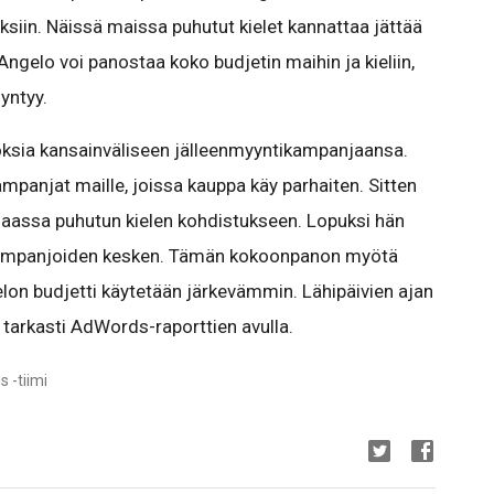
loksiin. Näissä maissa puhutut kielet kannattaa jättää
Angelo voi panostaa koko budjetin maihin ja kieliin,
yntyy.
oksia kansainväliseen jälleenmyyntikampanjaansa.
ampanjat maille, joissa kauppa käy parhaiten. Sitten
maassa puhutun kielen kohdistukseen. Lopuksi hän
 kampanjoiden kesken. Tämän kokoonpanon myötä
on budjetti käytetään järkevämmin. Lähipäivien ajan
tarkasti AdWords-raporttien avulla.
 -tiimi