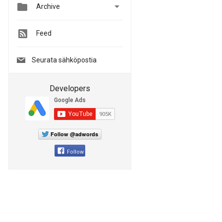


Archive
Feed
Seurata sähköpostia
Developers
Follow @adwords
Follow