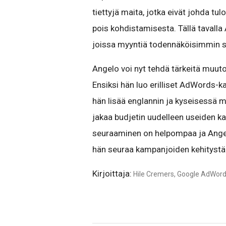
tiettyjä maita, jotka eivät johda tu
pois kohdistamisesta. Tällä tavalla 
joissa myyntiä todennäköisimmin s
Angelo voi nyt tehdä tärkeitä muut
Ensiksi hän luo erilliset AdWords-k
hän lisää englannin ja kyseisessä 
jakaa budjetin uudelleen useiden
seuraaminen on helpompaa ja Angel
hän seuraa kampanjoiden kehitystä 
Kirjoittaja:
Hile Cremers, Google AdWords