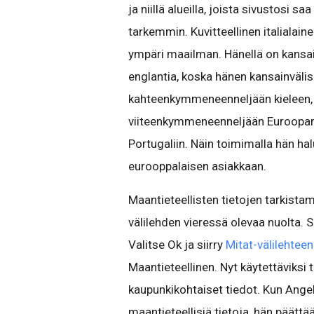
ja niillä alueilla, joista sivustosi 
tarkemmin. Kuvitteellinen italiala
ympäri maailman. Hänellä on kansa
englantia, koska hänen kansainvälis
kahteenkymmeneenneljään kieleen, k
viiteenkymmeneenneljään Euroopan
Portugaliin. Näin toimimalla hän ha
eurooppalaisen asiakkaan.
Maantieteellisten tietojen tarkist
välilehden vieressä olevaa nuolta. S
Valitse Ok ja siirry
Mitat-välilehteen
Maantieteellinen. Nyt käytettäviksi 
kaupunkikohtaiset tiedot. Kun Ange
maantieteellisiä tietoja, hän päät