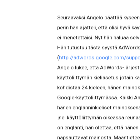
Seuraavaksi Angelo päättää kyseen
perin hän ajatteli, että olisi hyvä k
ei menetettäisi. Nyt hän haluaa sel
Hän tutustuu tästä syystä AdWord
(
http://adwords.google.com/suppor
Angelo lukee, että AdWords-järjest
käyttöliittymän kieliasetus jotain 
kohdistaa 24 kieleen, hänen mainok
Google-käyttöliittymässä. Kaikki An
hänen englanninkieliset mainoksensa
jne. käyttöliittymän oikeassa reun
on englanti, hän olettaa, että häne
napsauttavat mainosta. Maantieteell