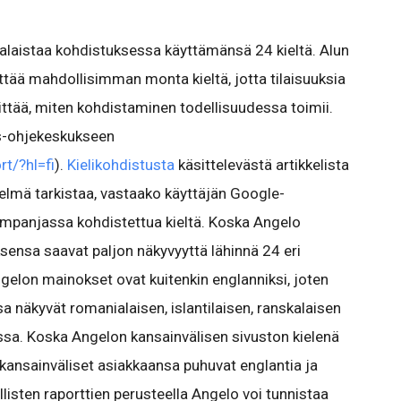
alaistaa kohdistuksessa käyttämänsä 24 kieltä. Alun
äyttää mahdollisimman monta kieltä, jotta tilaisuuksia
vittää, miten kohdistaminen todellisuudessa toimii.
s-ohjekeskukseen
t/?hl=fi
).
Kielikohdistusta
käsittelevästä artikkelista
elmä tarkistaa, vastaako käyttäjän Google-
kampanjassa kohdistettua kieltä. Koska Angelo
sensa saavat paljon näkyvyyttä lähinnä 24 eri
gelon mainokset ovat kuitenkin englanniksi, joten
 näkyvät romanialaisen, islantilaisen, ranskalaisen
assa. Koska Angelon kansainvälisen sivuston kielenä
n kansainväliset asiakkaansa puhuvat englantia ja
isten raporttien perusteella Angelo voi tunnistaa