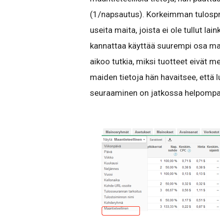
(1/napsautus). Korkeimman tulospr
useita maita, joista ei ole tullut la
kannattaa käyttää suurempi osa mais
aikoo tutkia, miksi tuotteet eivät 
maiden tietoja hän havaitsee, että l
seuraaminen on jatkossa helpomp