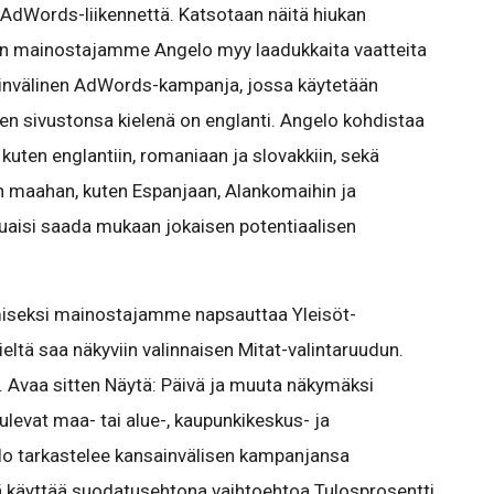
saa AdWords-liikennettä. Katsotaan näitä hiukan
inen mainostajamme Angelo myy laadukkaita vaatteita
invälinen AdWords-kampanja, jossa käytetään
en sivustonsa kielenä on englanti. Angelo kohdistaa
uten englantiin, romaniaan ja slovakkiin, sekä
 maahan, kuten Espanjaan, Alankomaihin ja
luaisi saada mukaan jokaisen potentiaalisen
amiseksi mainostajamme napsauttaa Yleisöt-
ieltä saa näkyviin valinnaisen Mitat-valintaruudun.
. Avaa sitten Näytä: Päivä ja muuta näkymäksi
tulevat maa- tai alue-, kaupunkikeskus- ja
lo tarkastelee kansainvälisen kampanjansa
tää käyttää suodatusehtona vaihtoehtoa Tulosprosentti