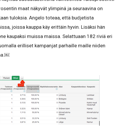
osentin maat näkyvät ylimpinä ja seuraavina on
inkaan tuloksia. Angelo toteaa, että budjetista
sa, joissa kauppa käy erittäin hyvin. Lisäksi hän
mene kaupaksi muissa maissa. Selattuaan 182 riviä eri
uomalla erilliset kampanjat parhaille maille niiden
aa.￼