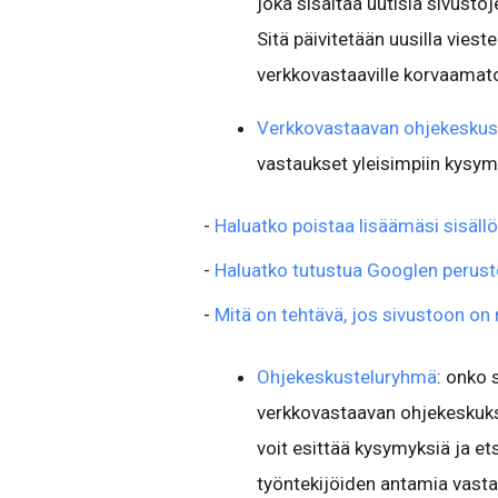
joka sisältää uutisia sivust
Sitä päivitetään uusilla viest
verkkovastaaville korvaamato
Verkkovastaavan ohjekeskus
vastaukset yleisimpiin kysym
-
Haluatko poistaa lisäämäsi sisäll
-
Haluatko tutustua Googlen peruste
-
Mitä on tehtävä, jos sivustoon on
Ohjekeskusteluryhmä
: onko 
verkkovastaavan ohjekeskuk
voit esittää kysymyksiä ja e
työntekijöiden antamia vasta