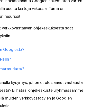
ojen indeksoinnista Googlen hakemistoa varten.
eillä useita kertoja viikossa. Tämä on
n resurssi!
: verkkovastaavan ohjekeskuksesta saat
yksiin.
ön
Googlesta?
isiin
?
 murtauduttu?
sinulla kysymys, johon et ole saanut vastausta
sesta? Ei hätää, ohjekeskusteluryhmässämme
tsiä muiden verkkovastaavien ja Googlen
uksia.