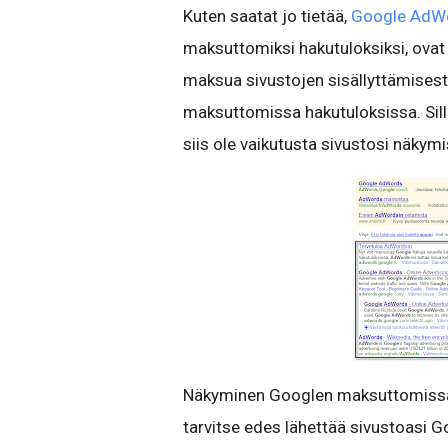
Kuten saatat jo tietää,
Google AdW
maksuttomiksi hakutuloksiksi, ovat
maksua sivustojen sisällyttämisest
maksuttomissa hakutuloksissa. Sil
siis ole vaikutusta sivustosi näky
Näkyminen Googlen maksuttomissa h
tarvitse edes lähettää sivustoasi G