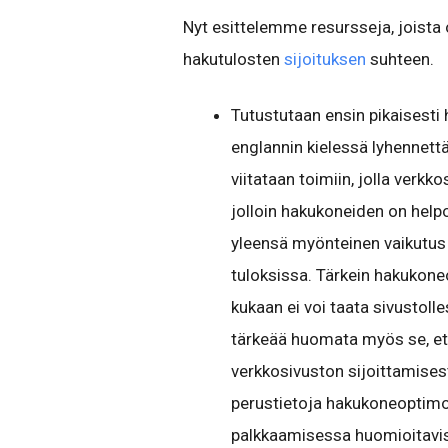
Nyt esittelemme resursseja, joista
hakutulosten
sijoituksen
suhteen.
Tutustutaan ensin pikaisesti 
englannin kielessä lyhennettä
viitataan toimiin, jolla verk
jolloin hakukoneiden on helpo
yleensä myönteinen vaikutus
tuloksissa. Tärkein hakukone
kukaan ei voi taata sivustoll
tärkeää huomata myös se, et
verkkosivuston sijoittamisest
perustietoja hakukoneoptimo
palkkaamisessa huomioitavist