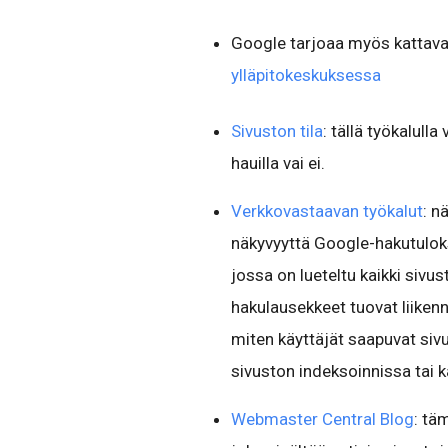
Google tarjoaa myös kattava
ylläpitokeskuksessa
Sivuston tila
: tällä työkalulla
hauilla vai ei.
Verkkovastaavan työkalut
: n
näkyvyyttä Google-hakutulok
jossa on lueteltu kaikki sivu
hakulausekkeet tuovat liikenne
miten käyttäjät saapuvat sivu
sivuston indeksoinnissa tai 
Webmaster Central Blog
: tä