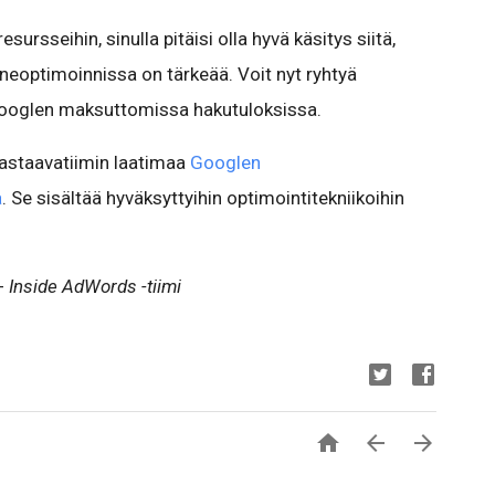
esursseihin, sinulla pitäisi olla hyvä käsitys siitä,
neoptimoinnissa on tärkeää. Voit nyt ryhtyä
Googlen maksuttomissa hakutuloksissa.
vastaavatiimin laatimaa
Googlen
a
. Se sisältää hyväksyttyihin optimointitekniikoihin
 -
Inside AdWords -tiimi


