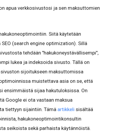
 on apua verkkosivustosi ja sen maksuttomien
hakukoneoptimointiin. Siitä käytetään
 SEO (search engine optimization). Sillä
kosivustosta tehdään "hakukoneystävällisempi",
mpi lukea ja indeksoida sivusto. Tällä on
 sivuston sijoitukseen maksuttomissa
optimoinnissa muistettava asia on se, että
esi ensimmäistä sijaa hakutuloksissa. On
tä Google ei ota vastaan maksua
a tiettyyn sijaintiin. Tämä
artikkeli
sisältää
innista, hakukoneoptimointikonsultin
a seikoista sekä parhaista käytännöistä.