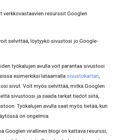
t verkkovastaavien resurssit Googlen
 voit selvittää, löytyykö sivustosi jo Google-
äiden työkalujen avulla voit parantaa sivustosi
sissa esimerkiksi lataamalla
sivustokartan
,
stosi sivut. Voit myös selvittää, mitkä Googlen
ttä sivustoosi ja saada tarkat tiedot siitä,
stoon. Työkalujen avulla saat myös tietää, kun
käytössä on ongelmia.
mä Googlen virallinen blogi on kattava resurssi,