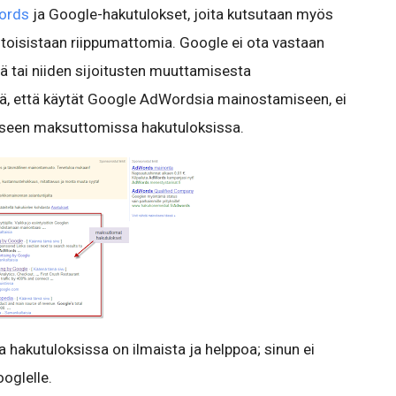
ords
ja Google-hakutulokset, joita kutsutaan myös
 toisistaan riippumattomia. Google ei ota vastaan
ä tai niiden sijoitusten muuttamisesta
lä, että käytät Google AdWordsia mainostamiseen, ei
miseen maksuttomissa hakutuloksissa.
akutuloksissa on ilmaista ja helppoa; sinun ei
ooglelle.