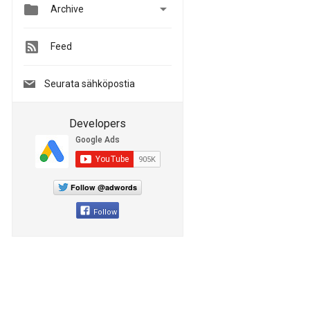


Archive
Feed
Seurata sähköpostia
Developers
Follow @adwords
Follow