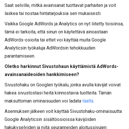
Saat selville, mitkä avainsanat tuottavat parhaiten ja voit
laskea tai nostaa hintatarjouksia sen mukaisesti.
Vaikka Google AdWords ja Analytics on nyt liitetty toisiinsa,
tämä ei tarkoita, että sinun on käytettävä ainoastaan
AdWords-osioita tai ettet voi käyttää muita Google
Analyticsin työkaluja AdWordsin tehokkuuden
parantamiseen.
Oletko harkinnut Sivustohaun käyttämistä AdWords-
avainsanaideoiden hankkimiseen?
Sivustohaku on Googlen työkalu, jonka avulla kävijät voivat
hakea sivustostasi heitä kiinnostavia tuotteita. Tämän
maksuttoman ominaisuuden voi ladata
täältä
.
Asennuksen jälkeen voit käyttää Sivustohaku-ominaisuutta
Google Analyticsin sisältöosioissa kävijöiden
hakukyselyiden ja niitä seuranneiden aloitussivujen