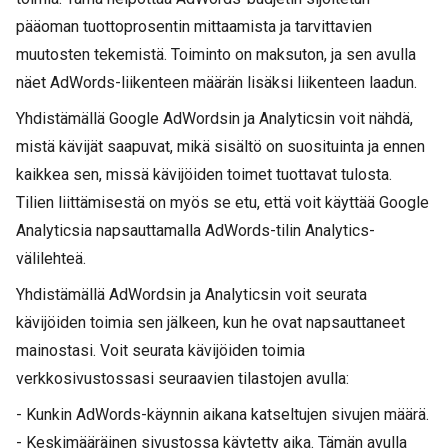
pääoman tuottoprosentin mittaamista ja tarvittavien
muutosten tekemistä. Toiminto on maksuton, ja sen avulla
näet AdWords-liikenteen määrän lisäksi liikenteen laadun.
Yhdistämällä Google AdWordsin ja Analyticsin voit nähdä,
mistä kävijät saapuvat, mikä sisältö on suosituinta ja ennen
kaikkea sen, missä kävijöiden toimet tuottavat tulosta.
Tilien liittämisestä on myös se etu, että voit käyttää Google
Analyticsia napsauttamalla AdWords-tilin Analytics-
välilehteä.
Yhdistämällä AdWordsin ja Analyticsin voit seurata
kävijöiden toimia sen jälkeen, kun he ovat napsauttaneet
mainostasi. Voit seurata kävijöiden toimia
verkkosivustossasi seuraavien tilastojen avulla:
- Kunkin AdWords-käynnin aikana katseltujen sivujen määrä.
- Keskimääräinen sivustossa käytetty aika. Tämän avulla