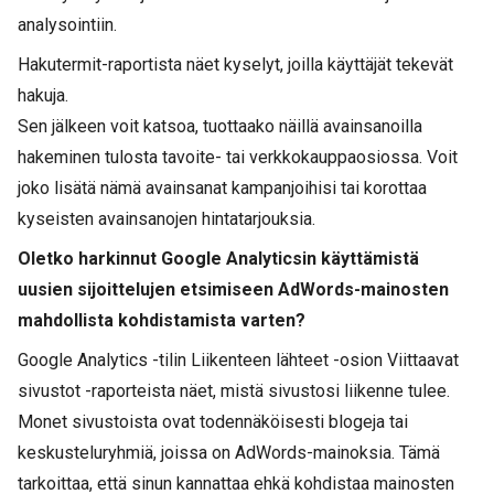
analysointiin.
Hakutermit-raportista näet kyselyt, joilla käyttäjät tekevät
hakuja.
Sen jälkeen voit katsoa, tuottaako näillä avainsanoilla
hakeminen tulosta tavoite- tai verkkokauppaosiossa. Voit
joko lisätä nämä avainsanat kampanjoihisi tai korottaa
kyseisten avainsanojen hintatarjouksia.
Oletko harkinnut Google Analyticsin käyttämistä
uusien sijoittelujen etsimiseen AdWords-mainosten
mahdollista kohdistamista varten?
Google Analytics -tilin Liikenteen lähteet -osion Viittaavat
sivustot -raporteista näet, mistä sivustosi liikenne tulee.
Monet sivustoista ovat todennäköisesti blogeja tai
keskusteluryhmiä, joissa on AdWords-mainoksia. Tämä
tarkoittaa, että sinun kannattaa ehkä kohdistaa mainosten