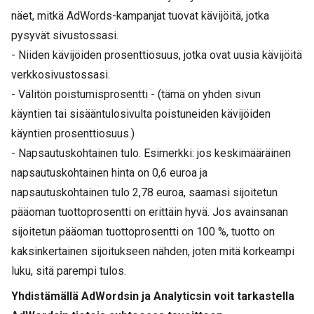
näet, mitkä AdWords-kampanjat tuovat kävijöitä, jotka
pysyvät sivustossasi.
- Niiden kävijöiden prosenttiosuus, jotka ovat uusia kävijöitä
verkkosivustossasi.
- Välitön poistumisprosentti - (tämä on yhden sivun
käyntien tai sisääntulosivulta poistuneiden kävijöiden
käyntien prosenttiosuus.)
- Napsautuskohtainen tulo. Esimerkki: jos keskimääräinen
napsautuskohtainen hinta on 0,6 euroa ja
napsautuskohtainen tulo 2,78 euroa, saamasi sijoitetun
pääoman tuottoprosentti on erittäin hyvä. Jos avainsanan
sijoitetun pääoman tuottoprosentti on 100 %, tuotto on
kaksinkertainen sijoitukseen nähden, joten mitä korkeampi
luku, sitä parempi tulos.
Yhdistämällä AdWordsin ja Analyticsin voit tarkastella