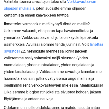
Valintakriteerinä sivustojen tulee olla
Verkkovastaavan
ohjeiden mukaisia
, joten suosittelemme ohjeiden
kertaamista ennen kaavakkeen täyttöä.
Ihmettelet varmaankin mitä hyötyä tästä on meille?
Uskomme vakaasti, että paras tapa havainnollistaa ja
ymmärtää Verkkovastaavan ohjeita on käydä läpi oikeita
esimerkkejä. Avullasi aiomme tehdä juuri näin. Voit
lähettää
sivustosi
22. helmikuuta mennessä, jonka jälkeen
valitsemme analysoitavaksi neljä sivustoa (yhden
suomalaisen, yhden ruotsalaisen, yhden norjalaisen ja
yhden tanskalaisen). Valitessamme sivustoja kiinnitämme
huomiota alueisiin, jotka ovat yleensä ongelmallisia ja
päällimmäisenä verkkovastaavien mielessä. Maaliskuussa
julkaisemme blogipostin jokaista sivustoa kohden, jakaen
löytöjämme ja antaen neuvoja.
Odotamme innolla ehdotuksianne ja mahdollisuutta antaa