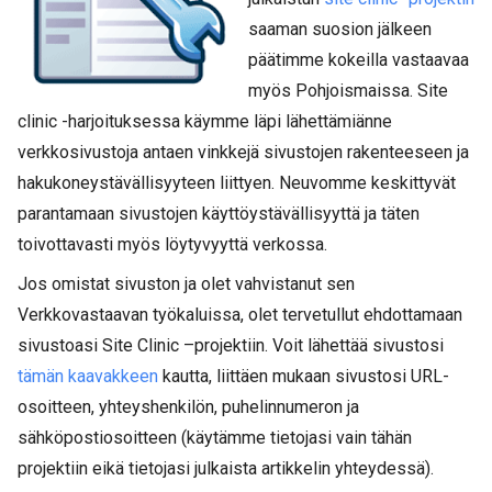
saaman suosion jälkeen
päätimme kokeilla vastaavaa
myös Pohjoismaissa. Site
clinic -harjoituksessa käymme läpi lähettämiänne
verkkosivustoja antaen vinkkejä sivustojen rakenteeseen ja
hakukoneystävällisyyteen liittyen. Neuvomme keskittyvät
parantamaan sivustojen käyttöystävällisyyttä ja täten
toivottavasti myös löytyvyyttä verkossa.
Jos omistat sivuston ja olet vahvistanut sen
Verkkovastaavan työkaluissa, olet tervetullut ehdottamaan
sivustoasi Site Clinic –projektiin. Voit lähettää sivustosi
tämän kaavakkeen
kautta, liittäen mukaan sivustosi URL-
osoitteen, yhteyshenkilön, puhelinnumeron ja
sähköpostiosoitteen (käytämme tietojasi vain tähän
projektiin eikä tietojasi julkaista artikkelin yhteydessä).