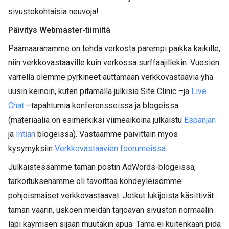
sivustokohtaisia neuvoja!
Päivitys Webmaster-tiimiltä
Päämääränämme on tehdä verkosta parempi paikka kaikille,
niin verkkovastaaville kuin verkossa surffaajillekin. Vuosien
varrella olemme pyrkineet auttamaan verkkovastaavia yhä
uusin keinoin, kuten pitämällä julkisia Site Clinic –ja
Live
Chat
–tapahtumia konferensseissa ja blogeissa
(materiaalia on esimerkiksi viimeaikoina julkaistu
Espanjan
ja
Intian
blogeissa). Vastaamme päivittäin myös
kysymyksiin
Verkkovastaavien foorumeissa
.
Julkaistessamme tämän postin AdWords-blogeissa,
tarkoituksenamme oli tavoittaa kohdeyleisömme:
pohjoismaiset verkkovastaavat. Jotkut lukijoista käsittivät
tämän väärin, uskoen meidän tarjoavan sivuston normaalin
läpi käymisen sijaan muutakin apua. Tämä ei kuitenkaan pidä