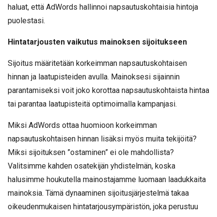
haluat, että AdWords hallinnoi napsautuskohtaisia hintoja
puolestasi.
Hintatarjousten vaikutus mainoksen sijoitukseen
Sijoitus määritetään korkeimman napsautuskohtaisen
hinnan ja laatupisteiden avulla. Mainoksesi sijainnin
parantamiseksi voit joko korottaa napsautuskohtaista hintaa
tai parantaa laatupisteitä optimoimalla kampanjasi.
Miksi AdWords ottaa huomioon korkeimman
napsautuskohtaisen hinnan lisäksi myös muita tekijöitä?
Miksi sijoituksen ”ostaminen” ei ole mahdollista?
Valitsimme kahden osatekijän yhdistelmän, koska
halusimme houkutella mainostajamme luomaan laadukkaita
mainoksia. Tämä dynaaminen sijoitusjärjestelmä takaa
oikeudenmukaisen hintatarjousympäristön, joka perustuu