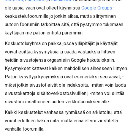
ole uusia, vaan ovat olleet käynnissä
Google Groups
-
keskustelufoorumilla jo jonkin aikaa, mutta siirtyminen
uuteen foorumiin tarkoittaa sitä, että pystymme tukemaan
käyttäjiämme paljon entistä paremmin.
Keskusteluryhmä on paikka jossa ylläpitäjät ja käyttäjät
voivat esittää kysymyksiä ja saada vastauksia liittyen
heidän sivustojensa orgaanisiin Google hakutuloksiin.
Kysymykset kattavat kaiken mahdollisen aiheeseen liittyen.
Paljon kysyttyjä kysymyksiä ovat esimerkiksi seuraavat; -
miksi jotkin sivustot eivät ole indeksoitu, -miten voin luoda
sivustokarttoja sisältöverkostosivuilleni, -miten voi siirtää
sivustoni sisältöineen uuden verkkotunnuksen alle.
Kaikki keskustelut vanhassa ryhmässä on arkistoitu, että
voisit edelleen hakea niitä, mutta enää et voi viestitellä
vanhalla foorumilla.