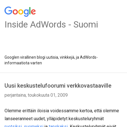
Inside AdWords - Suomi
Googlen virallinen blogi uutisia, vinkkejä, ja AdWords-
informaatiota varten
Uusi keskustelufoorumi verkkovastaaville
perjantaina, toukokuuta 01, 2009
Olemme erittäin iloisia voidessamme kertoa, että olemme
lanseeranneet uudet, ylläpidetyt keskusteluryhmät
ruotsiksi
,
suomeksi
ja
tanskaksi
. Keskusteluryhmät eivät