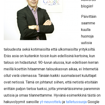
blogiin!
Päivittäin
saamme
kuulla
huonoja
uutisia
taloudesta sekä kotimaisilta että ulkomaisilta yrityksiltä.
Eräs asia on kuitenkin toisin kuin edellisinä kertoina, kun
talous on hidastunut. 90-luvun alussa, kun edellisen kerran
meillä koettiin hitaamman talouskasvun aikaa, ei Internetiä
ollut vielä olemassa. Tänään kaikki suomalaiset kuluttajat
ovat netissä. Tämä on johtanut siihen, että netistä etsitään
erittäin paljon tietoa tueksi, jotta ymmärtäisimme paremmin
uutisia ja omaa tilannettamme. Hyvänä esimerkkinä tästä on
hakuvolyymit sanoille
yt-neuvottelu
ja
talletussuoja
Google