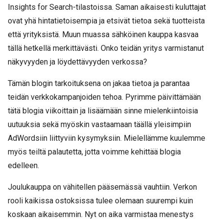
Insights for Search-tilastoissa. Saman aikaisesti kuluttajat
ovat yhä hintatietoisempia ja etsivät tietoa sekä tuotteista
että yrityksistä. Muun muassa sähköinen kauppa kasvaa
tällä hetkellä merkittävästi. Onko teidän yritys varmistanut
näkyvyyden ja löydettävyyden verkossa?
Tämän blogin tarkoituksena on jakaa tietoa ja parantaa
teidän verkkokampanjoiden tehoa. Pyrimme päivittämään
tätä blogia viikoittain ja lisäämään sinne mielenkiintoisia
uutuuksia sekä myöskin vastaamaan täällä yleisimpiin
AdWordsiin liittyviin kysymyksiin. Mielellämme kuulemme
myös teiltä palautetta, jotta voimme kehittää blogia
edelleen.
Joulukauppa on vähitellen pääsemässä vauhtiin. Verkon
rooli kaikissa ostoksissa tulee olemaan suurempi kuin
koskaan aikaisemmin. Nyt on aika varmistaa menestys